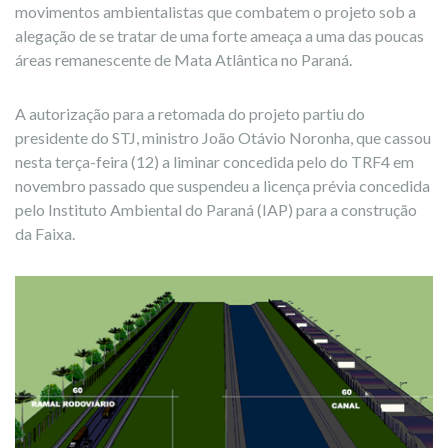
movimentos ambientalistas que combatem o projeto sob a
alegação de se tratar de uma forte ameaça a uma das poucas
áreas remanescente de Mata Atlântica no Paraná.
A autorização para a retomada do projeto partiu do
presidente do STJ, ministro João Otávio Noronha, que cassou
nesta terça-feira (12) a liminar concedida pelo do TRF4 em
novembro passado que suspendeu a licença prévia concedida
pelo Instituto Ambiental do Paraná (IAP) para a construção
da Faixa.