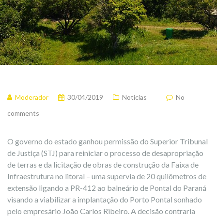
Moderador
30/04/2019
Noticias
No
comments
O governo do estado ganhou permissão do Superior Tribunal
de Justiça (STJ) para reiniciar o processo de desapropriação
de terras e da licitação de obras de construção da Faixa de
Infraestrutura no litoral – uma supervia de 20 quilômetros de
extensão ligando a PR-412 ao balneário de Pontal do Paraná
visando a viabilizar a implantação do Porto Pontal sonhado
pelo empresário João Carlos Ribeiro. A decisão contraria