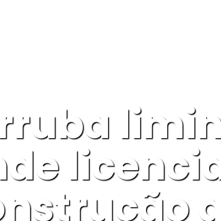
Home
VOC
rruba limi
de licenc
onstrução d