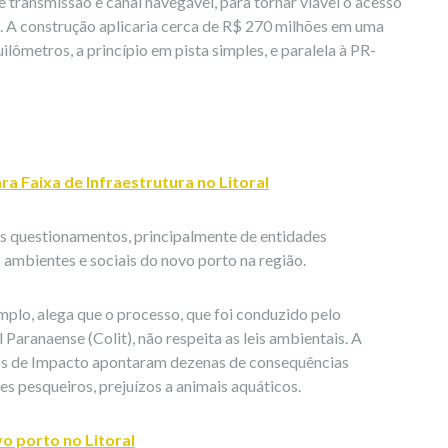
 transmissão e canal navegável, para tornar viável o acesso
. A construção aplicaria cerca de R$ 270 milhões em uma
ômetros, a princípio em pista simples, e paralela à PR-
a Faixa de Infraestrutura no Litoral
sos questionamentos, principalmente de entidades
ambientes e sociais do novo porto na região.
plo, alega que o processo, que foi conduzido pelo
Paranaense (Colit), não respeita as leis ambientais. A
ios de Impacto apontaram dezenas de consequências
es pesqueiros, prejuízos a animais aquáticos.
o porto no Litoral