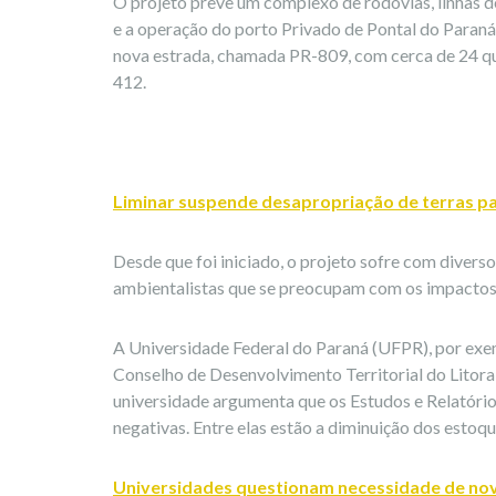
O projeto prevê um complexo de rodovias, linhas de
e a operação do porto Privado de Pontal do Paraná
nova estrada, chamada PR-809, com cerca de 24 quil
412.
Liminar suspende desapropriação de terras par
Desde que foi iniciado, o projeto sofre com diver
ambientalistas que se preocupam com os impactos 
A Universidade Federal do Paraná (UFPR), por exem
Conselho de Desenvolvimento Territorial do Litoral 
universidade argumenta que os Estudos e Relatór
negativas. Entre elas estão a diminuição dos estoqu
Universidades questionam necessidade de nov