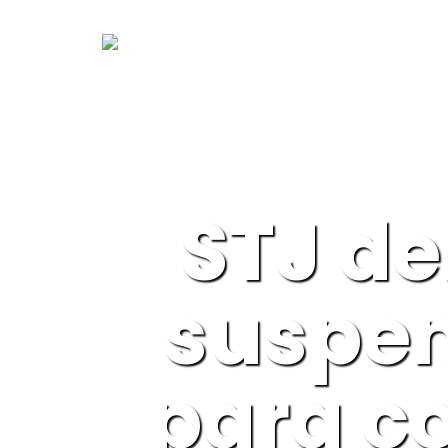
STJ de
suspen
para c