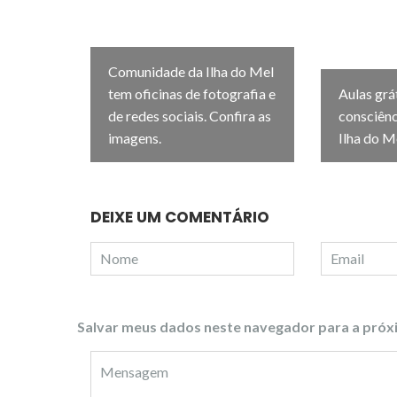
Comunidade da Ilha do Mel
tem oficinas de fotografia e
Aulas grá
de redes sociais. Confira as
consciênc
imagens.
Ilha do M
DEIXE UM COMENTÁRIO
Salvar meus dados neste navegador para a próx