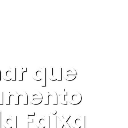
Ê TEM O PODER DE MUDAR ESSA SITUAÇÃO!
nar que
iamento
a Faixa