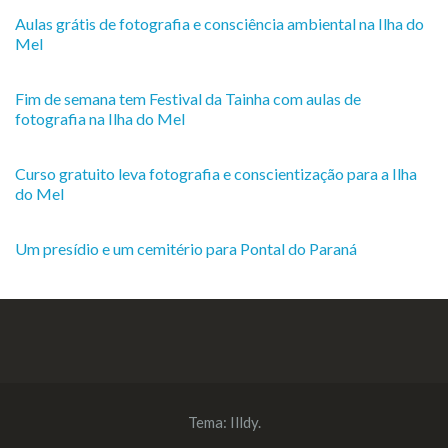
Aulas grátis de fotografia e consciência ambiental na Ilha do
Mel
Fim de semana tem Festival da Tainha com aulas de
fotografia na Ilha do Mel
Curso gratuito leva fotografia e conscientização para a Ilha
do Mel
Um presídio e um cemitério para Pontal do Paraná
Tema:
Illdy
.