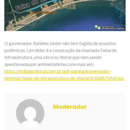
O governador Ratinho Júnior não tem fugido de assuntos
polêmicos. Um deles é a construção da chamada Faixa de
Infraestrutura, uma obra no litoral que vem sendo
questionada por ambientalistas.Leia mais em:
https://folhadolitoral.com.br/adi-parana/governador-
defende-faixa-de-infraestrutura-do-litoral/#.XIAB7VNKjq1
Moderador